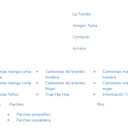
La Tienda
Amigos Tesla
Contacto
Acceso
etas manga corta
Camisetas de tirantes
Camisetas ma
e
hombre
hombre
etas manga corta
Camisetas de tirantes
Camisetas ma
Mujer
mujer
etas Niños
Trap Hip Hop
Información T
s
Parches
Pins
Parches pequeños
Parches espaldera