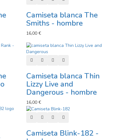
he
Camiseta blanca The
Smiths - hombre
16,00 €
or
Añadir al carro
Añadir a lista de deseos
Añadir a comparador
Vista rápida
he
Camiseta blanca Thin
ño
Lizzy Live and
Dangerous - hombre
16,00 €
Añadir al carro
Añadir a lista de deseos
Añadir a comparador
Vista rápida
or
Camiseta Blink-182 -
2