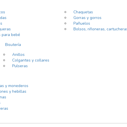
cos
Chaquetas
das
Gorras y gorros
ns
Pañuelos
ueras
Bolsos, riñoneras, cartuchera
s para bebé
Bisutería
Anillos
Colgantes y collares
Pulseras
ras y monederos
ones y hebillas
inas
s
reras