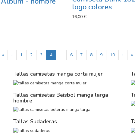
t Album - hombre
logo colores
16,00 €
«
‹
1
2
3
4
...
6
7
8
9
10
›
»
Tallas camisetas manga corta mujer
T
Tallas camisetas Beisbol manga larga
T
hombre
Tallas Sudaderas
T