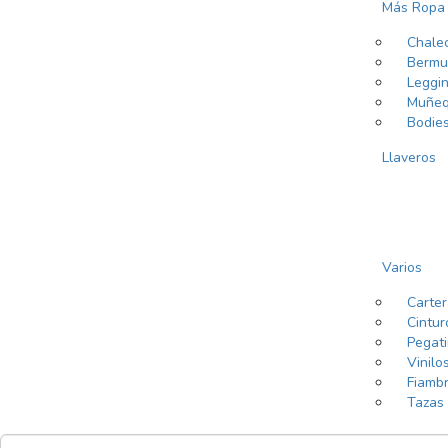
Más Ropa
Chale
Bermu
Leggi
Muñeq
Bodie
Llaveros
Varios
Carte
Cintur
Pegat
Vinilo
Fiamb
Tazas