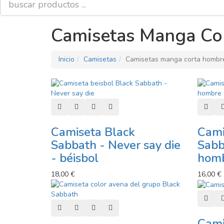
Camisetas Manga Co
Inicio
Camisetas
Camisetas manga corta hombr
Añadir al carro
Añadir a lista de deseos
Añadir a comparador
Vista rápida
Añadi
Camiseta Black
Cami
Sabbath - Never say die
Sabb
- béisbol
hom
18,00 €
16,00 €
Añadi
Añadir al carro
Añadir a lista de deseos
Añadir a comparador
Vista rápida
Cami