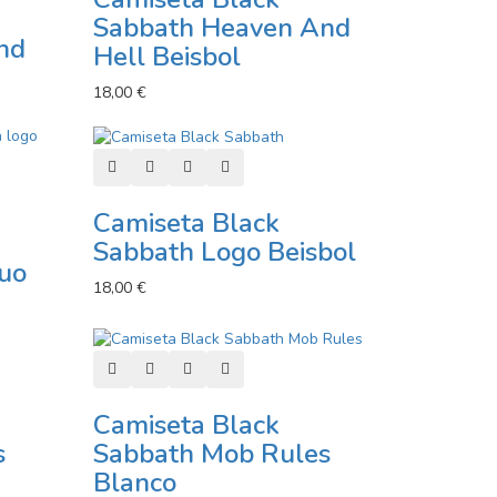
Sabbath Heaven And
nd
Hell Beisbol
18,00 €
Añadir al carro
Añadir a lista de deseos
Añadir a comparador
Vista rápida
or
Camiseta Black
Sabbath Logo Beisbol
guo
18,00 €
or
Añadir al carro
Añadir a lista de deseos
Añadir a comparador
Vista rápida
Camiseta Black
s
Sabbath Mob Rules
Blanco