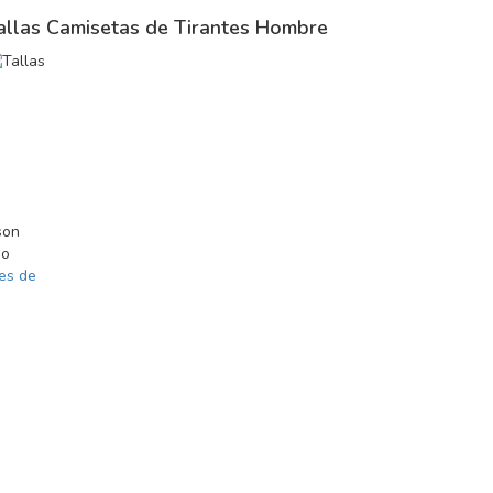
allas Camisetas de Tirantes Hombre
son
do
es de