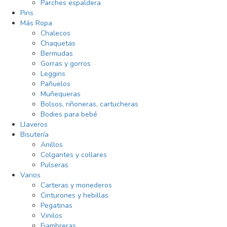
Parches espaldera
Pins
Más Ropa
Chalecos
Chaquetas
Bermudas
Gorras y gorros
Leggins
Pañuelos
Muñequeras
Bolsos, riñoneras, cartucheras
Bodies para bebé
Llaveros
Bisutería
Anillos
Colgantes y collares
Pulseras
Varios
Carteras y monederos
Cinturones y hebillas
Pegatinas
Vinilos
Fiambreras