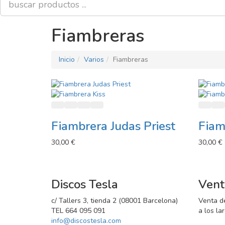
Fiambreras
Inicio
Varios
Fiambreras
Añadir al carro
Añadir a lista de deseos
Añadir a comparador
Vista rápida
Añadir
Añ
Fiambrera Judas Priest
Fiam
30,00 €
30,00 €
Discos Tesla
Vent
c/ Tallers 3, tienda 2 (08001 Barcelona)
Venta d
TEL 664 095 091
a los la
info@discostesla.com