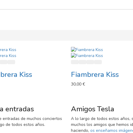
 al carro
adir a lista de deseos
Añadir a comparador
Vista rápida
Añadir al carro
Añadir a lista de deseos
Añadir a comparador
Vista rápida
brera Kiss
Fiambrera Kiss
30,00 €
a entradas
Amigos Tesla
e entradas de muchos conciertos
A lo largo de todos estos años, 
rgo de todos estos años.
muchos los amigos que hemos i
haciendo,
os enseñamos imágen