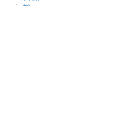
Tazas
Identif
Usuario
Contrase
¿Olvidó 
Ident
Recué