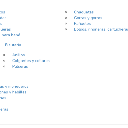
cos
Chaquetas
das
Gorras y gorros
ns
Pañuelos
ueras
Bolsos, riñoneras, cartuchera
s para bebé
Bisutería
Anillos
Colgantes y collares
Pulseras
ras y monederos
ones y hebillas
inas
s
reras