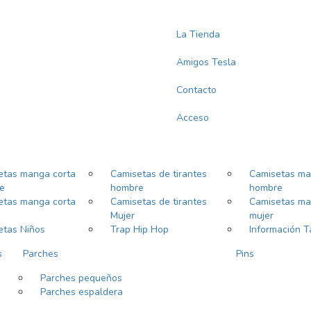
La Tienda
Amigos Tesla
Contacto
Acceso
etas manga corta
Camisetas de tirantes
Camisetas ma
e
hombre
hombre
etas manga corta
Camisetas de tirantes
Camisetas ma
Mujer
mujer
etas Niños
Trap Hip Hop
Información T
s
Parches
Pins
Parches pequeños
Parches espaldera