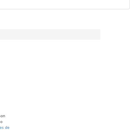
son
do
es de