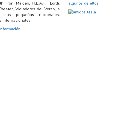
h, Iron Maiden, H.E.A.T.., Lordi,
algunos de ellos
heater, Violadores del Verso, a
 mas pequeñas nacionales,
e internacionales.
 información