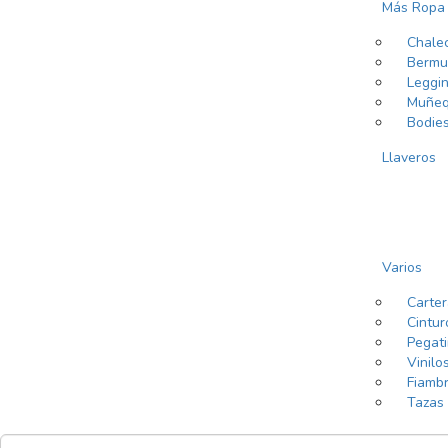
Más Ropa
Chale
Bermu
Leggi
Muñeq
Bodie
Llaveros
Varios
Carte
Cintur
Pegat
Vinilo
Fiamb
Tazas