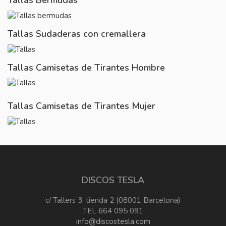
Tallas Sudaderas con cremallera
Tallas Camisetas de Tirantes Hombre
Tallas Camisetas de Tirantes Mujer
DISCOS TESLA
c/ Tallers 3, tienda 2 (08001 Barcelona)
TEL 664 095 091
info@discostesla.com