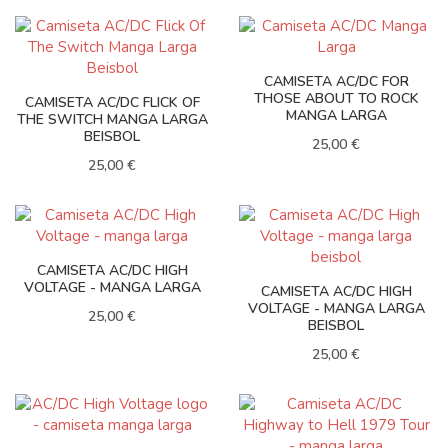
CAMISETA AC/DC FOR
THOSE ABOUT TO ROCK
CAMISETA AC/DC FLICK OF
MANGA LARGA
THE SWITCH MANGA LARGA
BEISBOL
25,00 €
25,00 €
CAMISETA AC/DC HIGH
VOLTAGE - MANGA LARGA
CAMISETA AC/DC HIGH
VOLTAGE - MANGA LARGA
25,00 €
BEISBOL
25,00 €