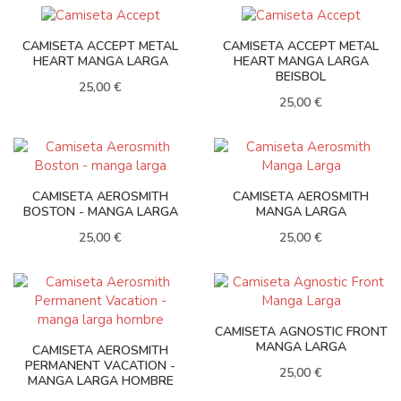
CAMISETA ACCEPT METAL
CAMISETA ACCEPT METAL
HEART MANGA LARGA
HEART MANGA LARGA
BEISBOL
25,00 €
25,00 €
CAMISETA AEROSMITH
CAMISETA AEROSMITH
BOSTON - MANGA LARGA
MANGA LARGA
25,00 €
25,00 €
CAMISETA AGNOSTIC FRONT
MANGA LARGA
CAMISETA AEROSMITH
PERMANENT VACATION -
25,00 €
MANGA LARGA HOMBRE