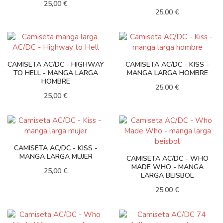
25,00 €
25,00 €
CAMISETA AC/DC - HIGHWAY
CAMISETA AC/DC - KISS -
TO HELL - MANGA LARGA
MANGA LARGA HOMBRE
HOMBRE
25,00 €
25,00 €
CAMISETA AC/DC - KISS -
MANGA LARGA MUJER
CAMISETA AC/DC - WHO
MADE WHO - MANGA
25,00 €
LARGA BEISBOL
25,00 €