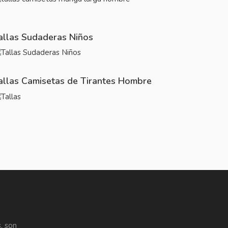
allas Sudaderas Niños
allas Camisetas de Tirantes Hombre
, son