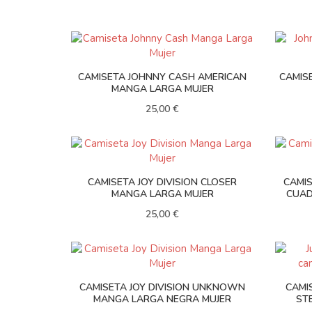
CAMISETA JOHNNY CASH AMERICAN
CAMIS
MANGA LARGA MUJER
25,00 €
CAMISETA JOY DIVISION CLOSER
CAMIS
MANGA LARGA MUJER
CUAD
25,00 €
CAMISETA JOY DIVISION UNKNOWN
CAMIS
MANGA LARGA NEGRA MUJER
ST