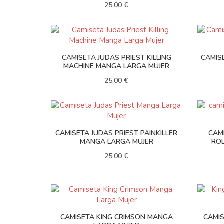
25,00 €
CAMISETA JUDAS PRIEST KILLING
CAMIS
MACHINE MANGA LARGA MUJER
25,00 €
CAMISETA JUDAS PRIEST PAINKILLER
CAM
MANGA LARGA MUJER
ROL
25,00 €
CAMISETA KING CRIMSON MANGA
CAMIS