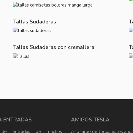
Tallas Sudaderas
T
Tallas Sudaderas con cremallera
T
A ENTRADAS
AMIGOS TESLA
 de entradas de muchos
A lo largo de todos estos años