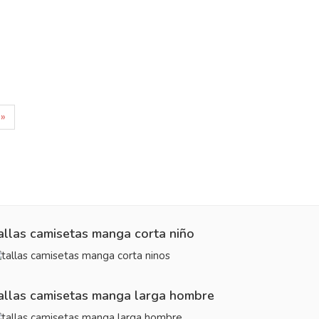
»
allas camisetas manga corta niño
allas camisetas manga larga hombre