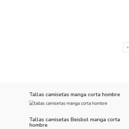
«
Tallas camisetas manga corta hombre
Tallas camisetas Beisbol manga corta
hombre