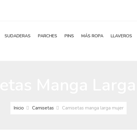
SUDADERAS
PARCHES
PINS
MÁS ROPA
LLAVEROS
etas Manga Larga
Inicio
Camisetas
Camisetas manga larga mujer