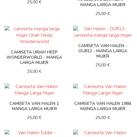
25,00 €
MANGA LARGA MUJER
25,00 €
CAMISETA VAN HALEN -
OU812 - MANGA LARGA
CAMISETA URIAH HEEP
MUJER
WONDERWORLD - MANGA
LARGA MUJER
25,00 €
25,00 €
CAMISETA VAN HALEN 1
CAMISETA VAN HALEN 1984
MANGA LARGA MUJER
MANGA LARGA MUJER
25,00 €
25,00 €