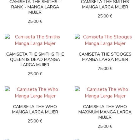
CAMISETA THE SMITHS -
CAMISETA THE SMITHS
RANK - MANGA LARGA
MANGA LARGA MUJER
MUJER
25,00 €
25,00 €
CAMISETA THE SMITHS THE
CAMISETA THE STOOGES
QUEEN IS DEAD MANGA
MANGA LARGA MUJER
LARGA MUJER
25,00 €
25,00 €
CAMISETA THE WHO
CAMISETA THE WHO
MANGA LARGA MUJER
MAXIMUM MANGA LARGA
MUJER
25,00 €
25,00 €