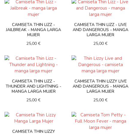
CAMISETA THIN LIZZ -
CAMISETA THIN LIZZ - LIVE
JAILBREAK - MANGA LARGA
AND DANGEROUS - MANGA
MUJER
LARGA MUJER
25,00 €
25,00 €
CAMISETA THIN LIZZ -
CAMISETA THIN LIZZY LIVE
THUNDER AND LIGHTNING -
AND DANGEROUS - MANGA
MANGA LARGA MUJER
LARGA MUJER
25,00 €
25,00 €
CAMISETA THIN LIZZY