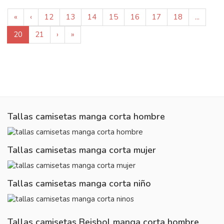
«
‹
12
13
14
15
16
17
18
...
20
21
›
»
Tallas camisetas manga corta hombre
Tallas camisetas manga corta mujer
Tallas camisetas manga corta niño
Tallas camisetas Beisbol manga corta hombre