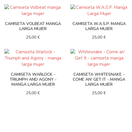
CAMISETA VOLBEAT MANGA
CAMISETA W.A.S.P. MANGA
LARGA MUJER
LARGA MUJER
25,00 €
25,00 €
CAMISETA WARLOCK -
CAMISETA WHITESNAKE -
TRIUMPH AND AGONY -
COME AN' GET IT - MANGA
MANGA LARGA MUJER
LARGA MUJER
25,00 €
25,00 €