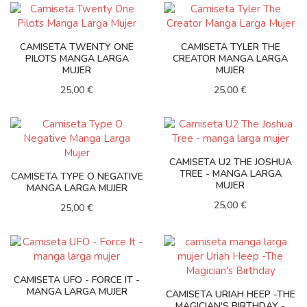
CAMISETA TWENTY ONE
CAMISETA TYLER THE
PILOTS MANGA LARGA
CREATOR MANGA LARGA
MUJER
MUJER
25,00 €
25,00 €
CAMISETA U2 THE JOSHUA
TREE - MANGA LARGA
CAMISETA TYPE O NEGATIVE
MUJER
MANGA LARGA MUJER
25,00 €
25,00 €
CAMISETA UFO - FORCE IT -
MANGA LARGA MUJER
CAMISETA URIAH HEEP -THE
MAGICIAN'S BIRTHDAY -