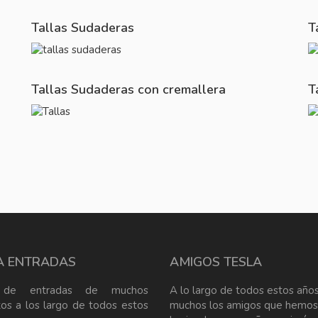
Tallas Sudaderas
T
Tallas Sudaderas con cremallera
T
A ENTRADAS
AMIGOS TESLA
 de entradas de muchos
A lo largo de todos estos años
tos a los largo de todos estos
muchos los amigos que hemos