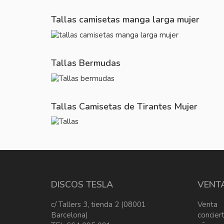
Tallas camisetas manga larga mujer
Tallas Bermudas
Tallas Camisetas de Tirantes Mujer
DISCOS TESLA
VENT
c/ Tallers 3, tienda 2 (08001
Venta
Barcelona)
concier