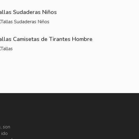
allas Sudaderas Niños
allas Camisetas de Tirantes Hombre
, son
 ido