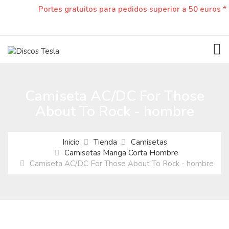
Portes gratuitos para pedidos superior a 50 euros *
TOG
Camiseta AC/DC For Those
About To Rock - hombre
Inicio
Tienda
Camisetas
Camisetas Manga Corta Hombre
Camiseta AC/DC For Those About To Rock - hombre