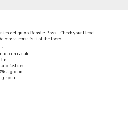
antes del grupo Beastie Boys - Check your Head
e marca iconic fruit of the loom.
ve
dondo en canale
ular
tado fashion
0% algodon
ing-spun