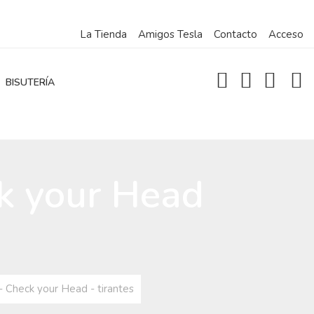
La Tienda
Amigos Tesla
Contacto
Acceso
BISUTERÍA
ck your Head
 Check your Head - tirantes