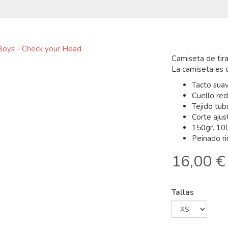
Camiseta de tir
La camiseta es d
Tacto sua
Cuello re
Tejido tub
Corte ajus
150gr. 10
Peinado r
16,00 €
Tallas