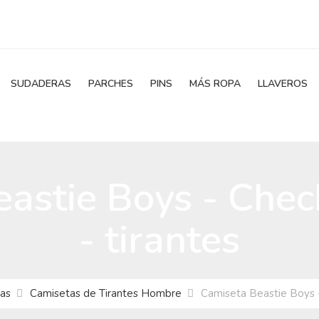
SUDADERAS
PARCHES
PINS
MÁS ROPA
LLAVEROS
astie Boys - Che
- tirantes
as
Camisetas de Tirantes Hombre
Camiseta Beastie Boys -