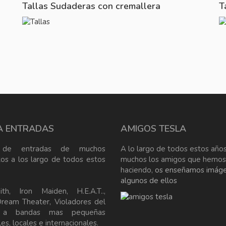
Tallas Sudaderas con cremallera
T
A ENTRADAS
AMIGOS TESLA
 de entradas de muchos
A lo largo de todos estos años
tos a los largo de todos estos
muchos los amigos que hemos
haciendo,
os enseñamos imág
algunos de ellos
ith, Iron Maiden, H.E.A.T..,
Dream Theater, Violadores del
, a bandas mas pequeñas
es, locales e internacionales.