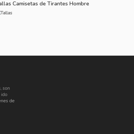
allas Camisetas de Tirantes Hombre
, son
 ido
enes de