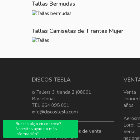
Tallas Bermudas
Tallas Camisetas de Tirantes Mujer
DISCOS TESLA
VENT
c/ Tallers 3, tienda 2 (08001
Venta
Barcelona)
concier
TEL 664 095 091
años.
info@discostesla.com
Aerosm
Buscas algo en concreto?
Lordi, 
Necesitas ayuda o más
Terminos y condiciones de venta
Verso
información?
Política de Privacidad
nacional