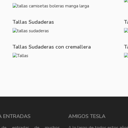
Tallas Sudaderas
T
Tallas Sudaderas con cremallera
T
A ENTRADAS
AMIGOS TESLA
 de entradas de muchos
A lo largo de todos estos años