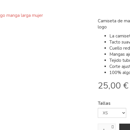
Camiseta de man
logo
La camiset
Tacto sua
Cuello re
Mangas aj
Tejido tub
Corte ajus
100% algo
25,00 €
Tallas