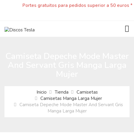
Portes gratuitos para pedidos superior a 50 euros *
TOG
Camiseta Depeche Mode Master
And Servant Gris Manga Larga
Mujer
Inicio
Tienda
Camisetas
Camisetas Manga Larga Mujer
Camiseta Depeche Mode Master And Servant Gris
Manga Larga Mujer