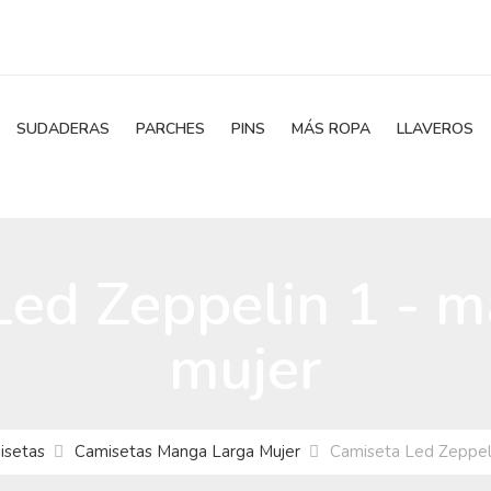
SUDADERAS
PARCHES
PINS
MÁS ROPA
LLAVEROS
Led Zeppelin 1 - m
mujer
isetas
Camisetas Manga Larga Mujer
Camiseta Led Zeppeli