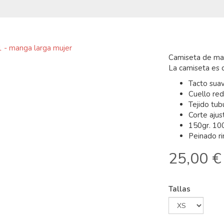
Camiseta de man
La camiseta es d
Tacto sua
Cuello re
Tejido tub
Corte ajus
150gr. 10
Peinado r
25,00 €
Tallas