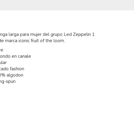
ga larga para mujer del grupo Led Zeppelin 1
e marca iconic fruit of the loom.
ve
dondo en canale
ular
tado fashion
0% algodon
ing-spun