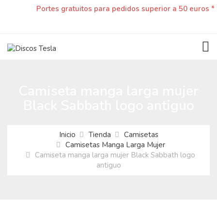
Portes gratuitos para pedidos superior a 50 euros *
TOG
Camiseta manga larga mujer
Black Sabbath logo antiguo
Inicio
Tienda
Camisetas
Camisetas Manga Larga Mujer
Camiseta manga larga mujer Black Sabbath logo
antiguo