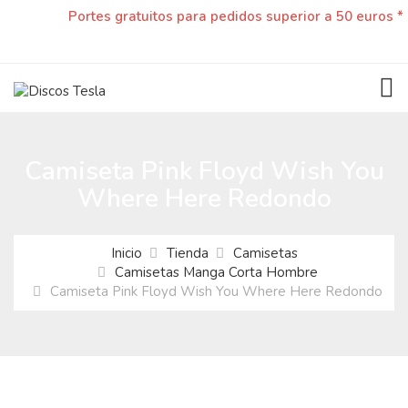
Portes gratuitos para pedidos superior a 50 euros *
TOG
Camiseta Pink Floyd Wish You
Where Here Redondo
Inicio
Tienda
Camisetas
Camisetas Manga Corta Hombre
Camiseta Pink Floyd Wish You Where Here Redondo