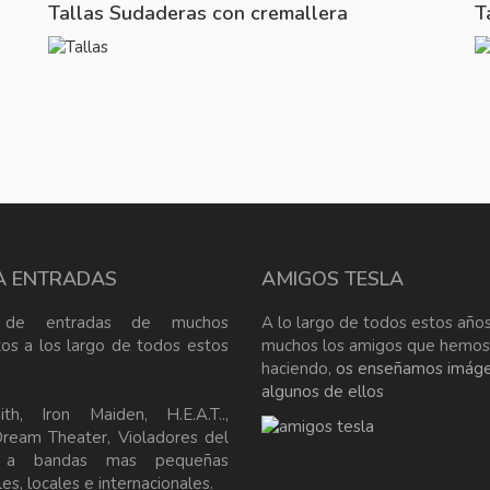
Tallas Sudaderas con cremallera
T
A ENTRADAS
AMIGOS TESLA
 de entradas de muchos
A lo largo de todos estos años
tos a los largo de todos estos
muchos los amigos que hemos
haciendo,
os enseñamos imág
algunos de ellos
ith, Iron Maiden, H.E.A.T..,
Dream Theater, Violadores del
, a bandas mas pequeñas
es, locales e internacionales.