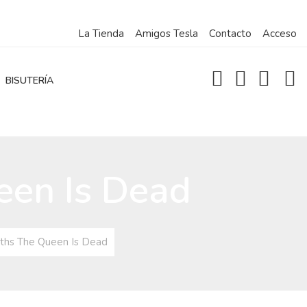
La Tienda
Amigos Tesla
Contacto
Acceso
BISUTERÍA
een Is Dead
ths The Queen Is Dead