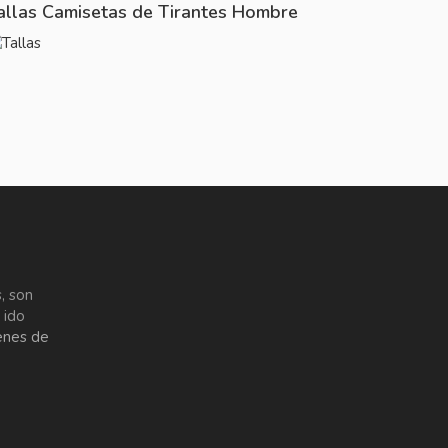
allas Camisetas de Tirantes Hombre
, son
 ido
enes de