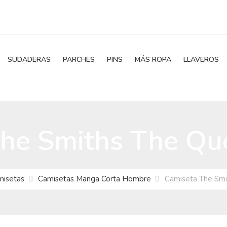
SUDADERAS
PARCHES
PINS
MÁS ROPA
LLAVEROS
he Smiths The Qu
misetas
Camisetas Manga Corta Hombre
Camiseta The Smi