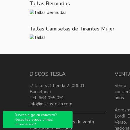
Tallas Bermudas
Tallas Camisetas de Tirantes Mujer
DISCOS TESLA
VENT
c/ Tallers 3, tienda 2 (08001
Venta
Barcelona)
concier
TEL 664 095 091
años.
info@discostesla.com
Aerosm
Buscas algo en concreto?
Lordi, 
Necesitas ayuda o más
Terminos y condiciones de venta
Verso
información?
Política de Privacidad
nacional