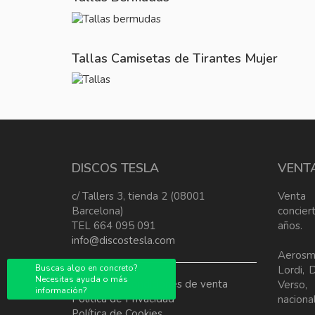
Tallas Camisetas de Tirantes Mujer
DISCOS TESLA
VENT
c/ Tallers 3, tienda 2 (08001
Venta
Barcelona)
concier
TEL 664 095 091
años.
info@discostesla.com
Aerosm
Buscas algo en concreto?
Lordi, 
Necesitas ayuda o más
Terminos y condiciones de venta
Verso
información?
Política de Privacidad
nacional
Política de Cookies