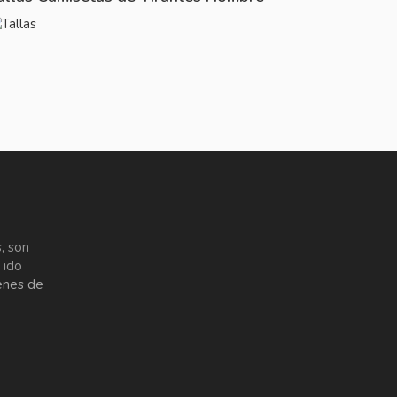
, son
 ido
enes de