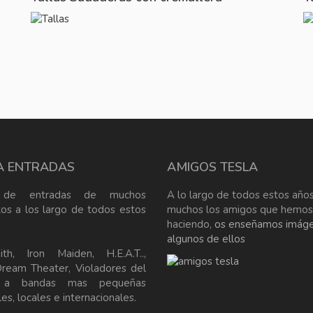
A ENTRADAS
AMIGOS TESLA
 de entradas de muchos
A lo largo de todos estos años
tos a los largo de todos estos
muchos los amigos que hemos
haciendo,
os enseñamos imág
algunos de ellos
ith, Iron Maiden, H.E.A.T..,
Dream Theater, Violadores del
, a bandas mas pequeñas
es, locales e internacionales.