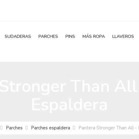
SUDADERAS
PARCHES
PINS
MÁS ROPA
LLAVEROS
Stronger Than All
Espaldera
Parches
Parches espaldera
Pantera Stronger Than All -