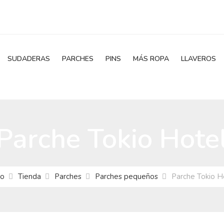
SUDADERAS
PARCHES
PINS
MÁS ROPA
LLAVEROS
Parche Tokio Hote
io
Tienda
Parches
Parches pequeños
Parche Tokio H