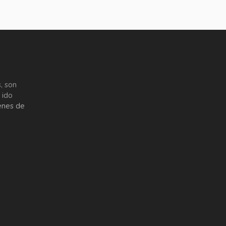
, son
 ido
enes de