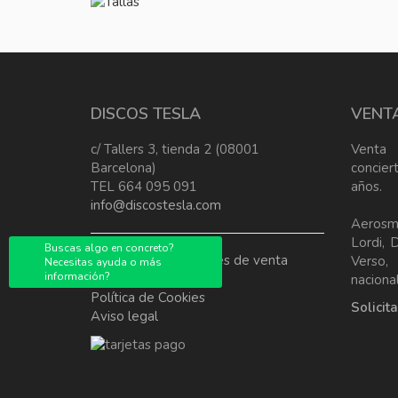
DISCOS TESLA
VENT
c/ Tallers 3, tienda 2 (08001
Venta
Barcelona)
concier
TEL 664 095 091
años.
info@discostesla.com
Aerosm
Lordi, 
Buscas algo en concreto?
Terminos y condiciones de venta
Verso
Necesitas ayuda o más
información?
Política de Privacidad
nacional
Política de Cookies
Solicit
Aviso legal