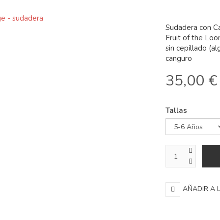
Sudadera con C
Fruit of the Lo
sin cepillado (a
canguro
35,00 €
Tallas
AÑADIR A 