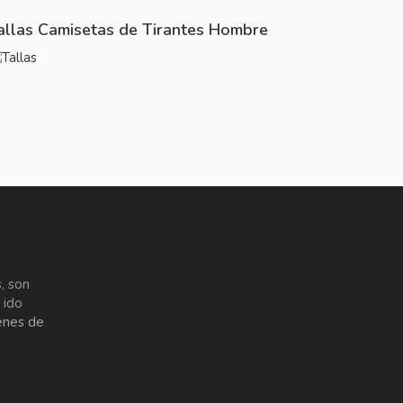
allas Camisetas de Tirantes Hombre
, son
 ido
enes de