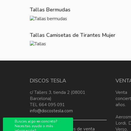
Tallas Bermudas
Tallas Camisetas de Tirantes Mujer
DISCOS TESLA
VENT
c/ Tallers 3, tienda 2 (08001
Venta
Barcelona)
concier
TEL 664 095 091
años.
info@discostesla.com
Aerosm
Buscas algo en concreto?
Lordi, 
Necesitas ayuda o más
Terminos y condiciones de venta
Verso
información?