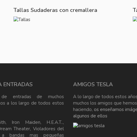
Tallas Sudaderas con cremallera
T
A ENTRADAS
AMIGOS TESLA
 de entradas de muchos
A lo largo de todos estos años
tos a los largo de todos estos
muchos los amigos que hemos
haciendo,
os enseñamos imág
algunos de ellos
ith, Iron Maiden, H.E.A.T..,
Dream Theater, Violadores del
, a bandas mas pequeñas