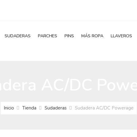
SUDADERAS
PARCHES
PINS
MÁS ROPA
LLAVEROS
adera AC/DC Powe
Inicio
Tienda
Sudaderas
Sudadera AC/DC Powerage