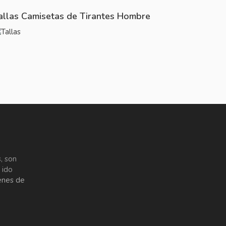
allas Camisetas de Tirantes Hombre
, son
 ido
enes de