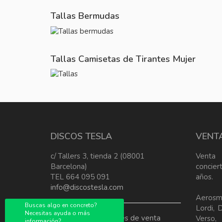
Tallas Bermudas
Tallas Camisetas de Tirantes Mujer
DISCOS TESLA
VENT
c/ Tallers 3, tienda 2 (08001
Venta
Barcelona)
concier
TEL 664 095 091
años.
info@discostesla.com
Aerosm
Buscas algo en concreto?
Lordi, 
Necesitas ayuda o más
Terminos y condiciones de venta
Verso
información?