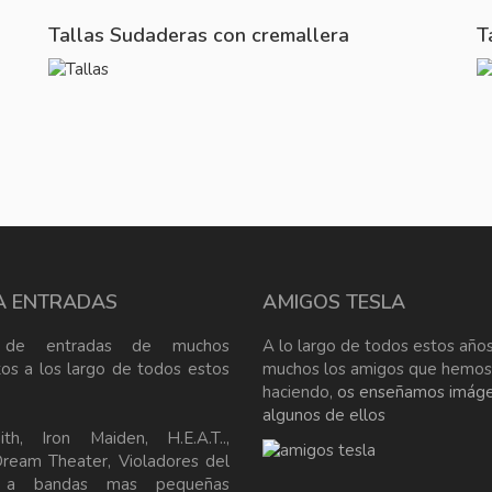
Tallas Sudaderas con cremallera
T
A ENTRADAS
AMIGOS TESLA
 de entradas de muchos
A lo largo de todos estos años
tos a los largo de todos estos
muchos los amigos que hemos
haciendo,
os enseñamos imág
algunos de ellos
ith, Iron Maiden, H.E.A.T..,
Dream Theater, Violadores del
, a bandas mas pequeñas