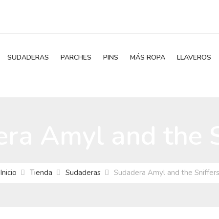
SUDADERAS
PARCHES
PINS
MÁS ROPA
LLAVEROS
ra Amyl and the S
Inicio
Tienda
Sudaderas
Sudadera Amyl and the Sniffer