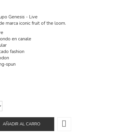
upo Genesis - Live
e marca iconic fruit of the loom.
ve
dondo en canale
ular
tado fashion
odon
ing-spun