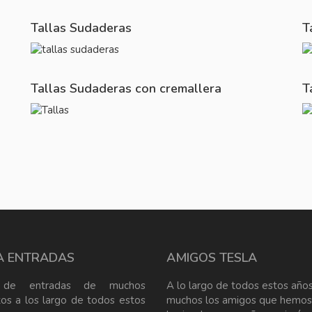
Tallas Sudaderas
T
Tallas Sudaderas con cremallera
T
A ENTRADAS
AMIGOS TESLA
 de entradas de muchos
A lo largo de todos estos años
tos a los largo de todos estos
muchos los amigos que hemos