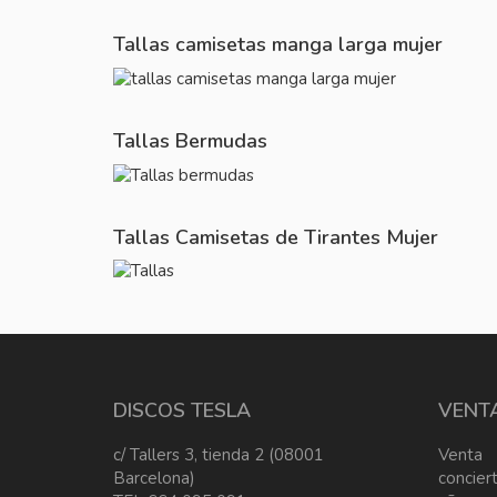
Tallas camisetas manga larga mujer
Tallas Bermudas
Tallas Camisetas de Tirantes Mujer
DISCOS TESLA
VENT
c/ Tallers 3, tienda 2 (08001
Venta
Barcelona)
concier