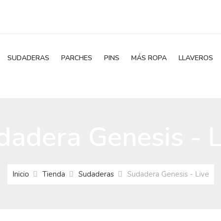
SUDADERAS
PARCHES
PINS
MÁS ROPA
LLAVEROS
dadera Genesis - L
Inicio
Tienda
Sudaderas
Sudadera Genesis - Live