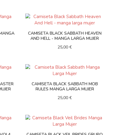
 MANGA
CAMISETA BLACK SABBATH HEAVEN
AND HELL - MANGA LARGA MUJER
25,00 €
MASTER
CAMISETA BLACK SABBATH MOB
MUJER
RULES MANGA LARGA MUJER
25,00 €
 VOL4
CAMISETA BLACK VEIL BRIDES GRUPO