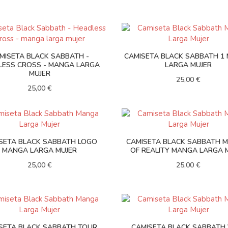
MISETA BLACK SABBATH -
CAMISETA BLACK SABBATH 1
LESS CROSS - MANGA LARGA
LARGA MUJER
MUJER
25,00 €
25,00 €
SETA BLACK SABBATH LOGO
CAMISETA BLACK SABBATH 
MANGA LARGA MUJER
OF REALITY MANGA LARGA 
25,00 €
25,00 €
SETA BLACK SABBATH TOUR
CAMISETA BLACK SABBATH