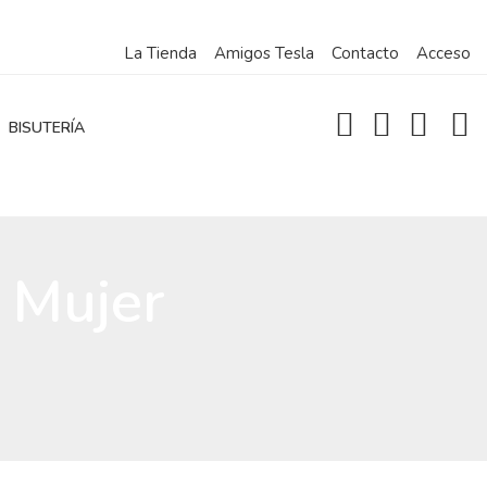
La Tienda
Amigos Tesla
Contacto
Acceso
BISUTERÍA
 Mujer