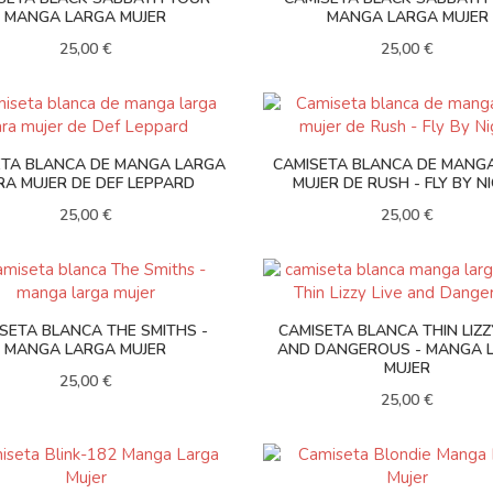
MANGA LARGA MUJER
MANGA LARGA MUJER
25,00 €
25,00 €
ETA BLANCA DE MANGA LARGA
CAMISETA BLANCA DE MANG
RA MUJER DE DEF LEPPARD
MUJER DE RUSH - FLY BY N
25,00 €
25,00 €
SETA BLANCA THE SMITHS -
CAMISETA BLANCA THIN LIZZ
MANGA LARGA MUJER
AND DANGEROUS - MANGA 
MUJER
25,00 €
25,00 €