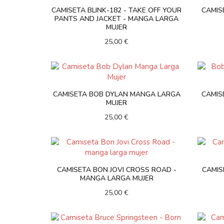
CAMISETA BLINK-182 - TAKE OFF YOUR
CAMIS
PANTS AND JACKET - MANGA LARGA
MUJER
25,00 €
CAMISETA BOB DYLAN MANGA LARGA
CAMIS
MUJER
25,00 €
CAMISETA BON JOVI CROSS ROAD -
CAMIS
MANGA LARGA MUJER
25,00 €