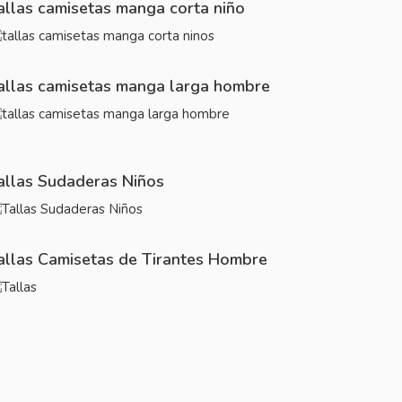
allas camisetas manga corta niño
allas camisetas manga larga hombre
allas Sudaderas Niños
allas Camisetas de Tirantes Hombre