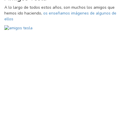
A lo largo de todos estos años, son muchos los amigos que
hemos ido haciendo,
os enseñamos imágenes de algunos de
ellos
Ce
×
Identificarse
Usuario
Contraseña
¿Olvidó su contraseña?
Identificarse